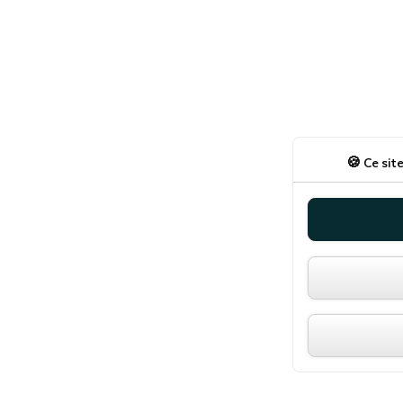
Ce site